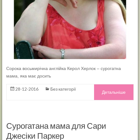
Сорока восьмирічна англійка Керол Херлок – сурогатна
мама, яка має досить
28-12-2016
Без категорії
Детальніше
Сурогатана мама для Сари
Джесіки Паркер