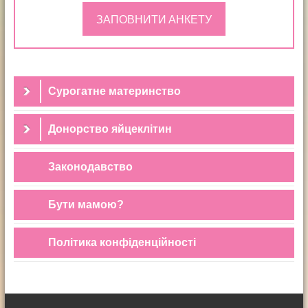
ЗАПОВНИТИ АНКЕТУ
Сурогатне материнство
Донорство яйцеклітин
Законодавство
Бути мамою?
Політика конфіденційності