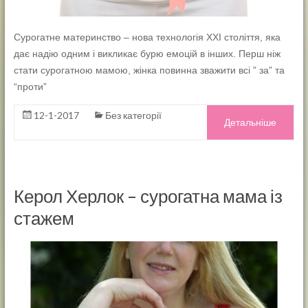
Сурогатне материнство – нова технологія ХХІ століття, яка
дає надію одним і викликає бурю емоцій в інших. Перш ніж
стати сурогатною мамою, жінка повинна зважити всі ” за” та
“проти”
12-1-2017
Без категорії
Детальніше
Керол Херлок – сурогатна мама із
стажем