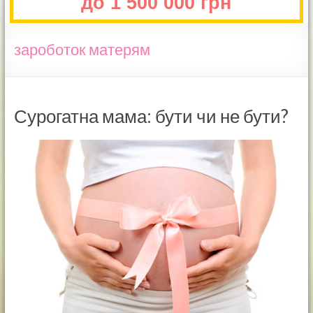
до 1 500 000 грн
зароботок матерям
Сурогатна мама: бути чи не бути?